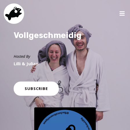
Vollgeschmeidig
Hosted By
Lilli & Julian
SUBSCRIBE