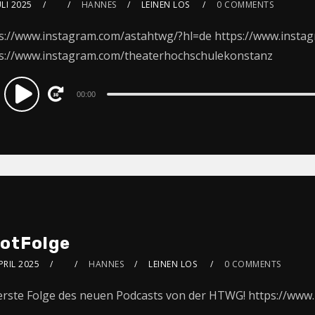
ULI 2025
HANNES
LEINEN LOS
0 COMMENTS
s://www.instagram.com/astahtwg/?hl=de https://www.insta
s://www.instagram.com/theaterhochschulekonstanz
dio
00:00
ayer
lotFolge
PRIL 2025
HANNES
LEINEN LOS
0 COMMENTS
erste Folge des neuen Podcasts von der HTWG! https://www