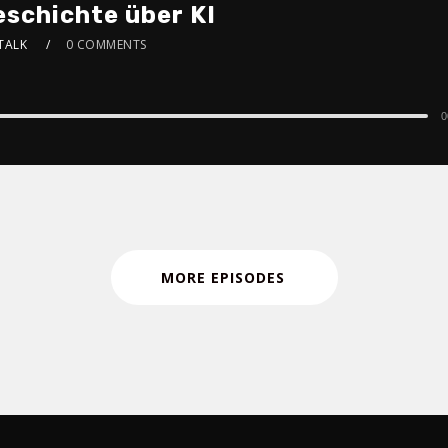
schichte über KI
STALK
0 COMMENTS
0
MORE EPISODES