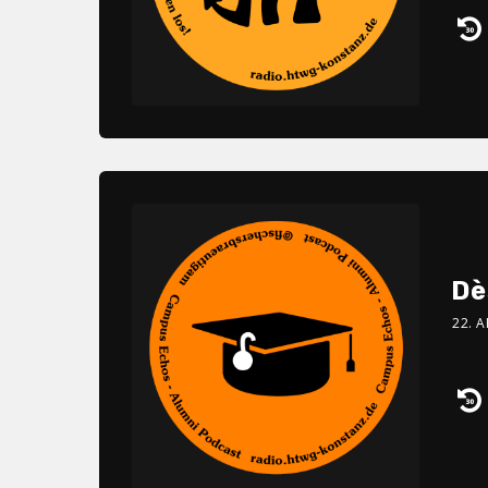
Au
Pl
Dè
22. A
Au
Pl