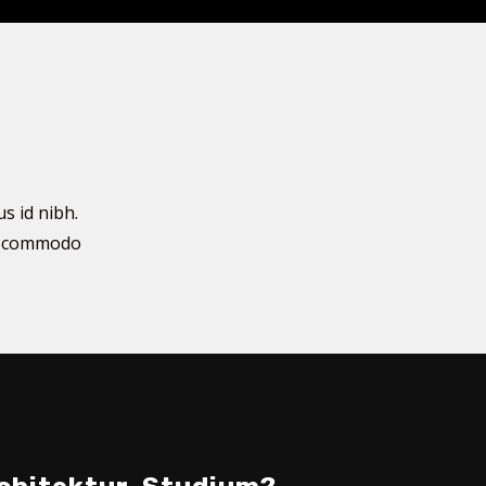
s id nibh.
t commodo