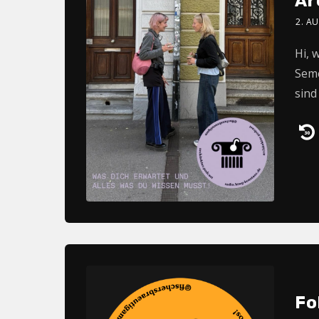
Ar
2. A
Hi, 
Seme
sind
Au
Pl
Fo