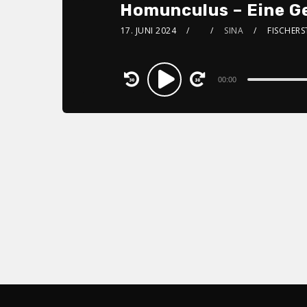
Homunculus – Eine Ge
17. JUNI 2024
SINA
FISCHER
Audio
00:00
Player