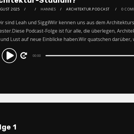
chitektur-Studium?
UGUST 2025
HANNES
ARCHITEKTUR.PODCAST
0 COM
wir sind Leah und Siggi!Wir kennen uns aus dem Architektur
ster.Diese Podcast-Folge ist für alle, die überlegen, Archit
 und Lust auf neue Einblicke haben.Wir quatschen darüber, w
dio
00:00
ayer
lge 1