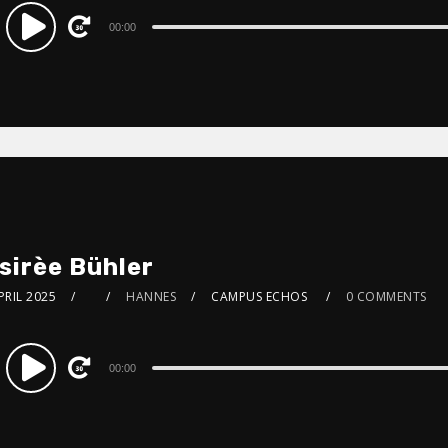
dio
00:00
ayer
sirèe Bühler
PRIL 2025
HANNES
CAMPUS ECHOS
0 COMMENTS
dio
00:00
ayer