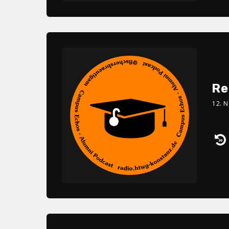
Re
12. 
Au
Pl