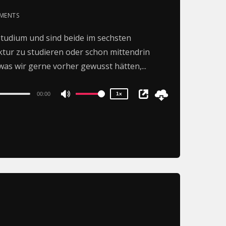
MENTS
2x
studium und sind beide im sechsten
1.5x
ektur zu studieren oder schon mittendrin
1.25x
1x
as wir gerne vorher gewusst hätten,...
0.75x
00:00
1x
Use
Up/Down
Arrow
keys
to
increase
or
decrease
volume.