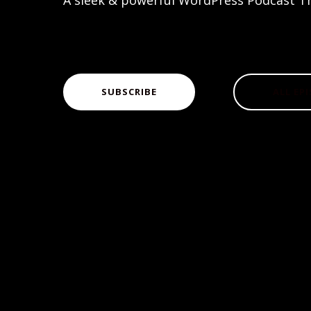
A sleek & powerful WordPress Podcast T
SUBSCRIBE
ALL EP