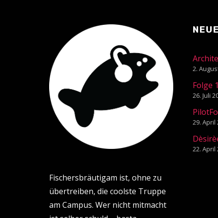
NEU
Archit
2. Augus
Folge 
26. Juli 
PilotF
29. April
Dèsirè
22. April
Fischersbräutigam ist, ohne zu
übertreiben, die coolste Truppe
am Campus. Wer nicht mitmacht