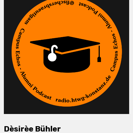
Dèsirèe Bühler