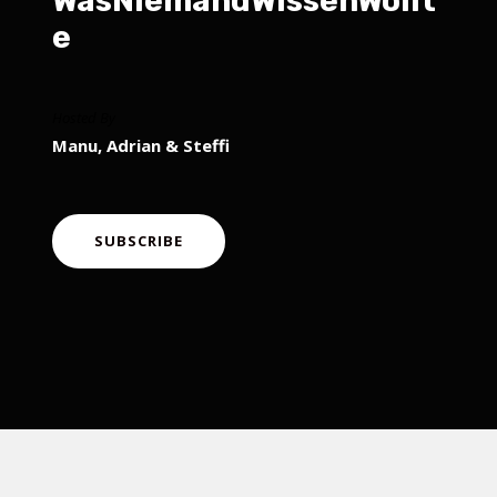
WasNiemandWissenWollt
e
Hosted By
Manu, Adrian & Steffi
SUBSCRIBE