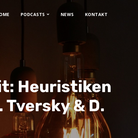
OME
PODCASTS
NEWS
KONTAKT
t: Heuristiken
 Tversky & D.