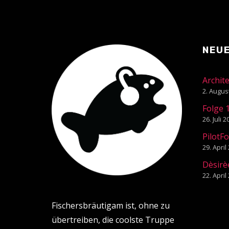
NEU
Archit
2. Augus
Folge 
26. Juli 
PilotF
29. April
Dèsirè
22. April
Fischersbräutigam ist, ohne zu
übertreiben, die coolste Truppe