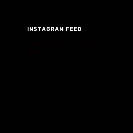
INSTAGRAM FEED
Instagram has returned invalid
data.