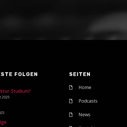
ESTE FOLGEN
SEITEN
Home
ektur-Studium?
t 2025
Podcasts
1
2025
News
olge