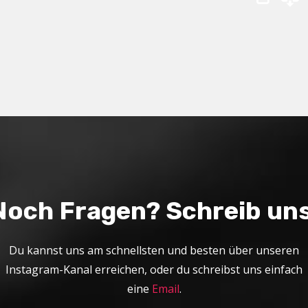
Arrow
keys
to
increase
or
decrease
volume.
Noch Fragen? Schreib uns
Du kannst uns am schnellsten und besten über unseren
Instagram-Kanal erreichen, oder du schreibst uns einfach
eine
Email
.