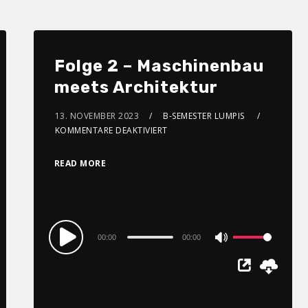
Folge 2 – Maschinenbau
meets Architektur
13. NOVEMBER 2023
B-SEMESTER LUMPIS
KOMMENTARE DEAKTIVIERT
READ MORE
Audio
00:00
00:00
Use
Player
Up/Down
Arrow
keys