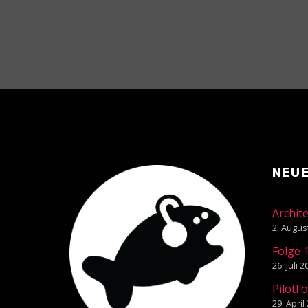
NEU
Archit
2. Augus
Folge 
26. Juli 
PilotF
29. April