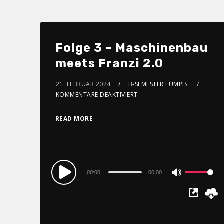
Folge 3 – Maschinenbau
meets Franzi 2.0
21. FEBRUAR 2024
B-SEMESTER LUMPIS
KOMMENTARE DEAKTIVIERT
READ MORE
Audio
00:00
00:00
Use
Player
Up/Down
Arrow
keys