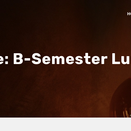
H
e:
B-Semester L