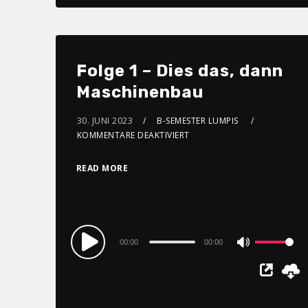
to
increase
or
Folge 1 – Dies das, dann
decrease
Maschinenbau
volume.
30. JUNI 2023
B-SEMESTER LUMPIS
KOMMENTARE DEAKTIVIERT
READ MORE
Audio
00:00
00:00
Use
Player
Up/Down
Arrow
keys