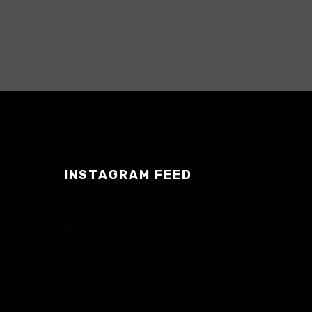
INSTAGRAM FEED
Instagram has returned invalid
data.